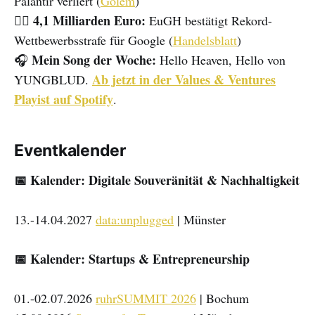
Palantir verliert (
Golem
)
4,1 Milliarden Euro:
👩‍⚖️
EuGH bestätigt Rekord-
Wettbewerbsstrafe für Google (
Handelsblatt
)
Mein Song der Woche:
🎧
Hello Heaven, Hello von
Ab jetzt in der Values & Ventures
YUNGBLUD.
Playist auf Spotify
.
Eventkalender
📅 Kalender: Digitale Souveränität & Nachhaltigkeit
13.-14.04.2027
data:unplugged
| Münster
📅 Kalender: Startups & Entrepreneurship
01.-02.07.2026
ruhrSUMMIT 2026
| Bochum