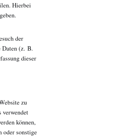
len. Hierbei
ngeben.
esuch der
 Daten (z. B.
rfassung dieser
 Website zu
s verwendet
werden können,
n oder sonstige