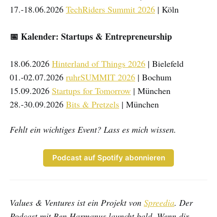
17.-18.06.2026
TechRiders Summit 2026
| Köln
📅 Kalender: Startups & Entrepreneurship
18.06.2026
Hinterland of Things 2026
| Bielefeld
01.-02.07.2026
ruhrSUMMIT 2026
| Bochum
15.09.2026
Startups for Tomorrow
| München
28.-30.09.2026
Bits & Pretzels
| München
Fehlt ein wichtiges Event? Lass es mich wissen.
Podcast auf Spotify abonnieren
Values & Ventures ist ein Projekt von
Spreedia
. Der
Podcast mit Ben Harmanus launcht bald. Wenn dir