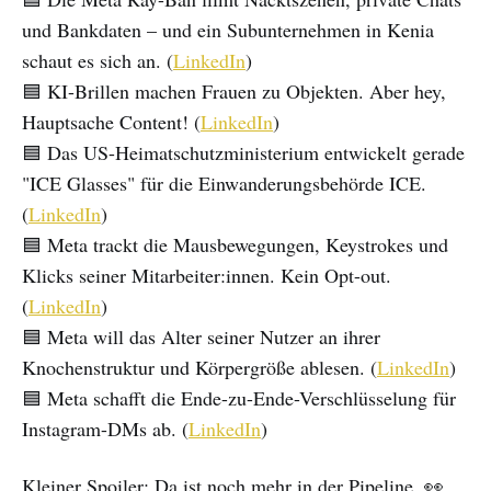
und Bankdaten – und ein Subunternehmen in Kenia
schaut es sich an. (
LinkedIn
)
🟦 KI-Brillen machen Frauen zu Objekten. Aber hey,
Hauptsache Content! (
LinkedIn
)
🟦 Das US-Heimatschutzministerium entwickelt gerade
"ICE Glasses" für die Einwanderungsbehörde ICE.
(
LinkedIn
)
🟦 Meta trackt die Mausbewegungen, Keystrokes und
Klicks seiner Mitarbeiter:innen. Kein Opt-out.
(
LinkedIn
)
🟦 Meta will das Alter seiner Nutzer an ihrer
Knochenstruktur und Körpergröße ablesen. (
LinkedIn
)
🟦 Meta schafft die Ende-zu-Ende-Verschlüsselung für
Instagram-DMs ab. (
LinkedIn
)
Kleiner Spoiler: Da ist noch mehr in der Pipeline. 👀